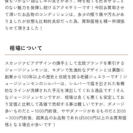
像もつかない指なじみの良さがあり、時を経ても色あせること
のない魅力を発揮し続けるアクセサリーです！今回お買取させ
て頂いたお品物のコンディションは、多少の擦り傷や汚れがあ
りましたが状態も比較的良好だった為、買取価格も精一杯頑張
らせて頂きました！
相場について
スカンジナビアデザインの旗手として北欧ブランドを牽引する
ジョージジェンセンは、モダンで先進的なデザインとは裏腹に
創業から100年以上の歴史と伝統を誇る老舗ジュエラーです！ジ
ョージジェンセンのシルバーは、シルバーで描き出された有機
的なラインが洗練された手元を演出してくれる逸品です！そん
なジョージジェンセンですが、相場は良くも悪くも安定してお
り定価と比較して高値で売却する事は難しいですが、ダメージ
多いものだと～1000円前後、ややダメージがあるものだと2000
～3000円前後、超美品のお品物であれば5000円以上のお買取価
格となる場合が多いです！