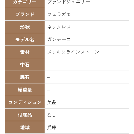
カテゴリー
ブランドジュエリー
ブランド
フェラガモ
形状
ネックレス
モデル名
ガンチーニ
素材
メッキ×ラインストーン
中石
–
脇石
–
総重量
–
コンディション
美品
付属品
なし
地域
兵庫