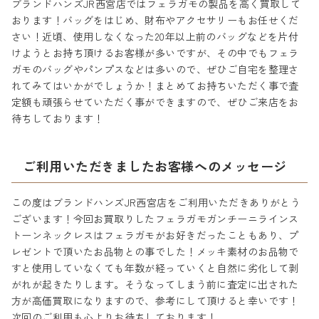
ブランドハンズJR西宮店ではフェラガモの製品を高く買取して
おります！バッグをはじめ、財布やアクセサリーもお任せくだ
さい！近頃、使用しなくなった20年以上前のバッグなどを片付
けようとお持ち頂けるお客様が多いですが、その中でもフェラ
ガモのバッグやパンプスなどは多いので、ぜひご自宅を整理さ
れてみてはいかがでしょうか！まとめてお持ちいただく事で査
定額も頑張らせていただく事ができますので、ぜひご来店をお
待ちしております！
ご利用いただきましたお客様へのメッセージ
この度はブランドハンズJR西宮店をご利用いただきありがとう
ございます！今回お買取りしたフェラガモガンチーニラインス
トーンネックレスはフェラガモがお好きだったこともあり、プ
レゼントで頂いたお品物との事でした！メッキ素材のお品物で
すと使用していなくても年数が経っていくと自然に劣化して剥
がれが起きたりします。そうなってしまう前に査定に出された
方が高価買取になりますので、参考にして頂けると幸いです！
次回のご利用も心よりお待ちしております！