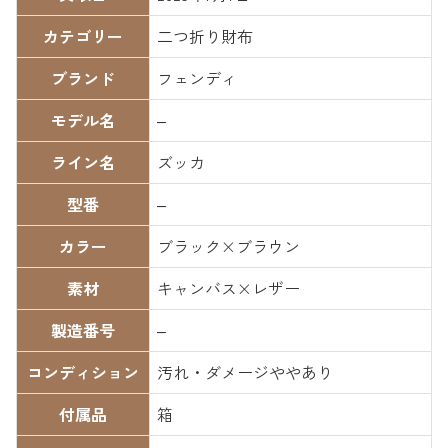
カテゴリー
二つ折り財布
ブランド
フェンディ
モデル名
–
ライン名
ズッカ
型番
–
カラー
ブラック×ブラウン
素材
キャンバス×レザー
製造番号
–
コンディション
汚れ・ダメージややあり
付属品
箱