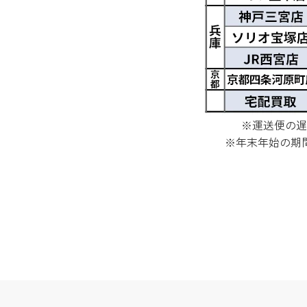
※運送便の遅
※年末年始の期