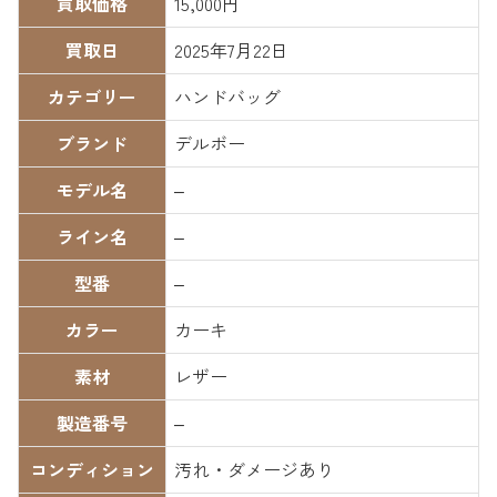
買取価格
15,000円
買取日
2025年7月22日
カテゴリー
ハンドバッグ
ブランド
デルボー
モデル名
–
ライン名
–
型番
–
カラー
カーキ
素材
レザー
製造番号
–
コンディション
汚れ・ダメージあり