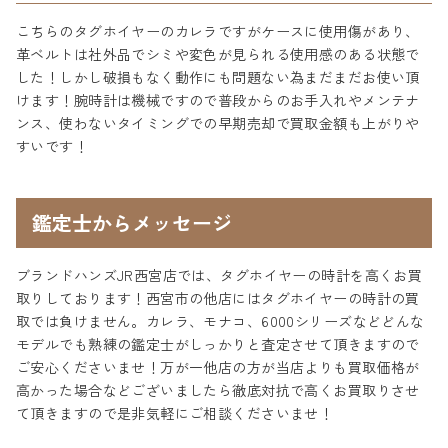
こちらのタグホイヤーのカレラですがケースに使用傷があり、
革ベルトは社外品でシミや変色が見られる使用感のある状態で
した！しかし破損もなく動作にも問題ない為まだまだお使い頂
けます！腕時計は機械ですので普段からのお手入れやメンテナ
ンス、使わないタイミングでの早期売却で買取金額も上がりや
すいです！
鑑定士からメッセージ
ブランドハンズJR西宮店では、タグホイヤーの時計を高くお買
取りしております！西宮市の他店にはタグホイヤーの時計の買
取では負けません。カレラ、モナコ、6000シリーズなどどんな
モデルでも熟練の鑑定士がしっかりと査定させて頂きますので
ご安心くださいませ！万が一他店の方が当店よりも買取価格が
高かった場合などございましたら徹底対抗で高くお買取りさせ
て頂きますので是非気軽にご相談くださいませ！