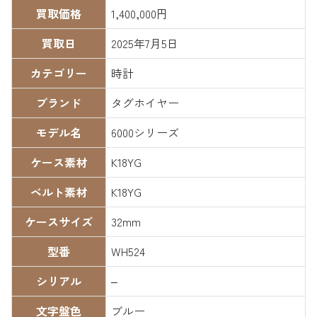
買取価格
1,400,000円
買取日
2025年7月5日
カテゴリー
時計
ブランド
タグホイヤー
モデル名
6000シリーズ
ケース素材
K18YG
ベルト素材
K18YG
ケースサイズ
32mm
型番
WH524
シリアル
–
文字盤色
ブルー